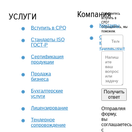
Компания
УСЛУГИ
Собираетесь
вступить в
СРО?
Контакты
Обращайтесь, мы
Вступить в СРО
поможем.
О
Стандарты ISO
компании
ГОСТ-Р
«Дикастер»
Сертификация
продукции
Продажа
бизнеса
Бухгалтерские
Получить
услуги
ответ
Лицензирование
Отправляя
форму,
вы
Тендерное
соглашаетесь
сопровождение
с