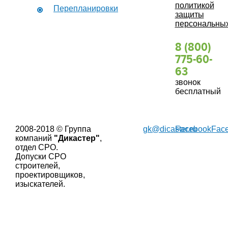
политикой
Перепланировки
защиты
персональны
8 (800)
775-60-
63
звонок
бесплатный
2008-2018 © Группа
gk@dicaster.ru
Facebook
Fac
компаний
"Дикастер"
,
отдел СРО.
Допуски СРО
строителей,
проектировщиков,
изыскателей.