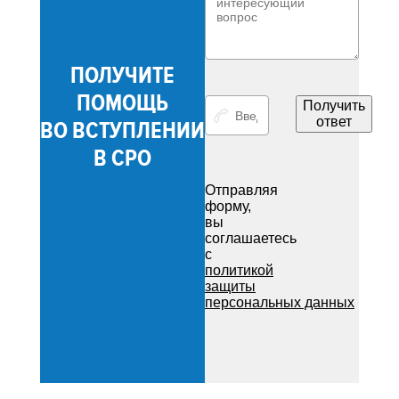
ПОЛУЧИТЕ
ПОМОЩЬ
Получить
ответ
ВО ВСТУПЛЕНИИ
В СРО
Отправляя
форму,
вы
соглашаетесь
с
политикой
защиты
персональных данных