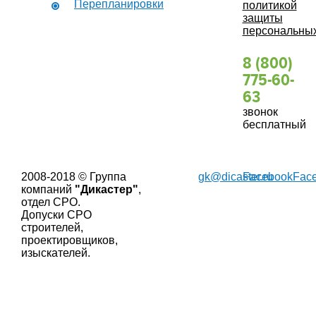
Перепланировки
политикой
защиты
персональны
8 (800)
775-60-
63
звонок
бесплатный
2008-2018 © Группа
gk@dicaster.ru
Facebook
Fac
компаний
"Дикастер"
,
отдел СРО.
Допуски СРО
строителей,
проектировщиков,
изыскателей.