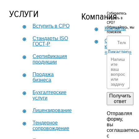
УСЛУГИ
Компания
Собираетесь
вступить в
СРО?
Вступить в СРО
Обращайтесь, мы
Контакты
поможем.
Стандарты ISO
О
ГОСТ-Р
компании
«Дикастер»
Сертификация
продукции
Продажа
бизнеса
Бухгалтерские
Получить
услуги
ответ
Лицензирование
Отправляя
форму,
Тендерное
вы
сопровождение
соглашаетесь
с