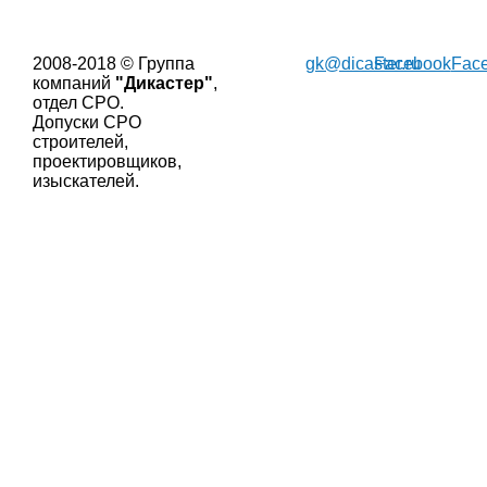
2008-2018 © Группа
gk@dicaster.ru
Facebook
Fac
компаний
"Дикастер"
,
отдел СРО.
Допуски СРО
строителей,
проектировщиков,
изыскателей.