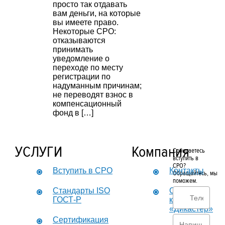
просто так отдавать
вам деньги, на которые
вы имеете право.
Некоторые СРО:
отказываются
принимать
уведомление о
переходе по месту
регистрации по
надуманным причинам;
не переводят взнос в
компенсационный
фонд в […]
УСЛУГИ
Компания
Собираетесь
вступить в
СРО?
Вступить в СРО
Контакты
Обращайтесь, мы
поможем.
Стандарты ISO
О
ГОСТ-Р
компании
«Дикастер»
Сертификация