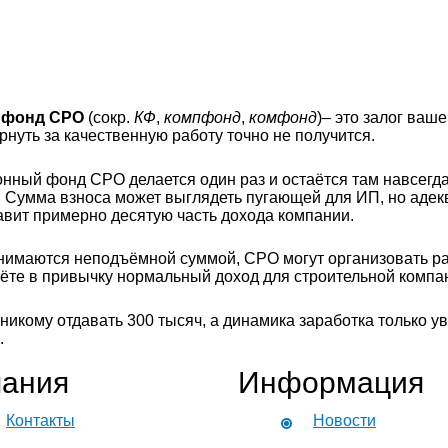
 фонд СРО
(сокр.
КФ
,
компфонд
,
комфонд
)– это залог ваше
рнуть за качественную работу точно не получится.
нный фонд СРО делается один раз и остаётся там навсегд
. Сумма взноса может выглядеть пугающей для ИП, но адек
авит примерно десятую часть дохода компании.
инимаются неподъёмной суммой, СРО могут организовать рас
рёте в привычку нормальный доход для строительной компа
никому отдавать 300 тысяч, а динамика заработка только ув
.
ания
Информация
Контакты
Новости