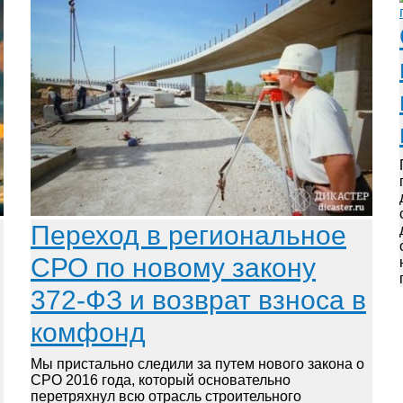
Переход в региональное
СРО по новому закону
372-ФЗ и возврат взноса в
комфонд
Мы пристально следили за путем нового закона о
.
СРО 2016 года, который основательно
перетряхнул всю отрасль строительного